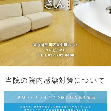
さん
東京都品川区東中延2-9-7
ＮＮビル2Ｆ
ＴＥＬ03-5702-6490
当院の院内感染対策について