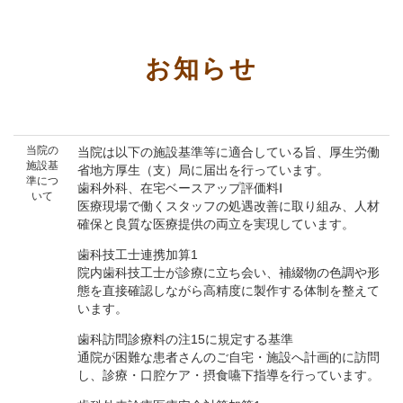
お知らせ
当院の
当院は以下の施設基準等に適合している旨、厚生労働
施設基
省地方厚生（支）局に届出を行っています。
準につ
歯科外科、在宅ベースアップ評価料Ⅰ
いて
医療現場で働くスタッフの処遇改善に取り組み、人材
確保と良質な医療提供の両立を実現しています。
歯科技工士連携加算1
院内歯科技工士が診療に立ち会い、補綴物の色調や形
態を直接確認しながら高精度に製作する体制を整えて
います。
歯科訪問診療料の注15に規定する基準
通院が困難な患者さんのご自宅・施設へ計画的に訪問
し、診療・口腔ケア・摂食嚥下指導を行っています。