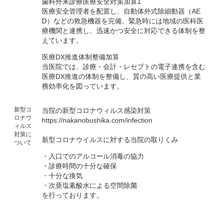
歯科外来診療医療安全対策加算1
医療安全管理者を配置し、自動体外式除細動器（AE
D）などの救急機器を完備。緊急時には地域の医科医
療機関と連携し、迅速かつ安全に対応できる体制を整
えています。
医療DX推進体制整備加算
当医院では、診療・会計・レセプトの電子連携を含む
医療DX推進の体制を整備し、質の高い医療提供と業
務効率化を図っています。
新型コ
当院の新型コロナウィルス感染対策
ロナウ
https://nakanobushika.com/infection
ィルス
対策に
新型コロナウイルスに対する当院の取りくみ
ついて
・入口でのアルコール消毒の協力
・診療時間の十分な確保
・十分な換気
・次亜塩素酸水による空間除菌
を行っております。