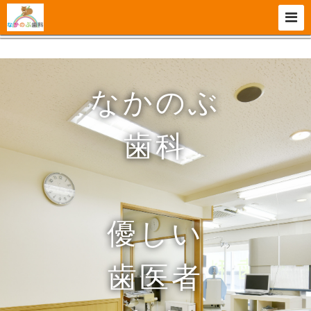
なかのぶ
歯科
優しい
歯医者